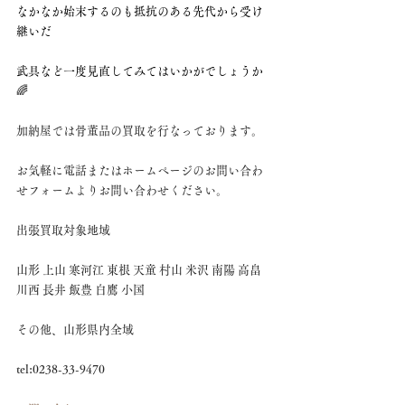
なかなか始末するのも抵抗のある先代から受け
継いだ
武具など一度見直してみてはいかがでしょうか
🌈
加納屋では骨董品の買取を行なっております。
お気軽に電話またはホームページのお問い合わ
せフォームよりお問い合わせください。
出張買取対象地域
山形 上山 寒河江 東根 天童 村山 米沢 南陽 高畠 
川西 長井 飯豊 白鷹 小国　
その他、山形県内全域
tel:0238-33-9470