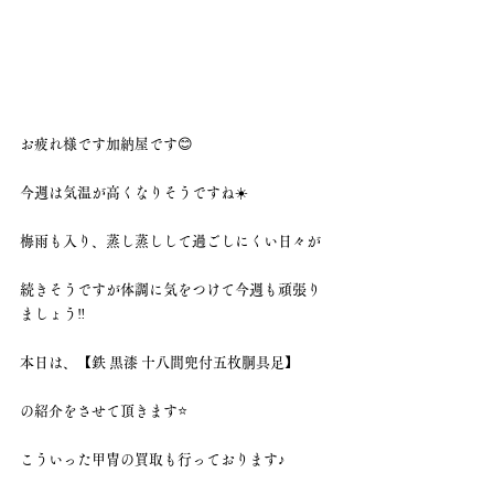
お疲れ様です加納屋です😊
今週は気温が高くなりそうですね☀️
梅雨も入り、蒸し蒸しして過ごしにくい日々が
続きそうですが体調に気をつけて今週も頑張り
ましょう‼️
本日は、【鉄 黒漆 十八間兜付五枚胴具足】
の紹介をさせて頂きます⭐️
こういった甲冑の買取も行っております♪