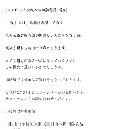
size：10,2×8,5×8,2cm (幅×奥行×高さ)
「 暫 」とは、歌舞伎の演目であり、
主人公鎌倉権五郎が罪のない人たちを救う為、
颯爽と現れる時の掛け声になります。
とても迫力のある一品になっております✨
この機会に是非いかがでしょうか。
加納屋では骨董品の買取を行なっております。
お気軽に電話またはホームページのお問い合わ
せフォームよりお問い合わせください。
出張買取対象地域
山形 上山 寒河江 東根 天童 村山 米沢 南陽 高畠 