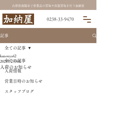
山形県南陽市で骨董品の買取や出張買取を行う加納屋
0238-33-9470
記事
全ての記事
kanouya42
全ての記事
2025年2月6日
入荷のお知らせ
入荷情報
営業日時のお知らせ
スタッフブログ