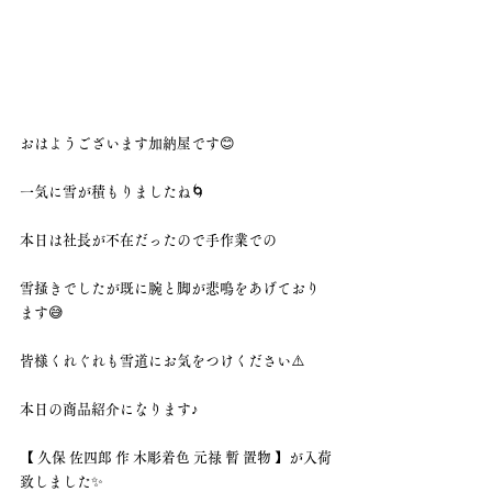
おはようございます加納屋です😊
一気に雪が積もりましたね🌀
本日は社長が不在だったので手作業での
雪掻きでしたが既に腕と脚が悲鳴をあげており
ます😅
皆様くれぐれも雪道にお気をつけください⚠️
本日の商品紹介になります♪
【 久保 佐四郎 作 木彫着色 元禄 暫 置物 】が入荷
致しました✨