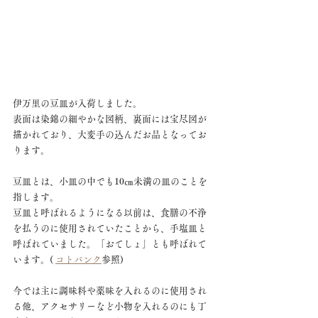
伊万里の豆皿が入荷しました。
表面は染錦の細やかな図柄、裏面には宝尽図が
描かれており、大変手の込んだお品となってお
ります。
豆皿とは、小皿の中でも10㎝未満の皿のことを
指します。
豆皿と呼ばれるようになる以前は、食膳の不浄
を払うのに使用されていたことから、手塩皿と
呼ばれていました。「おてしょ」とも呼ばれて
います。( 
コトバンク
参照)
今では主に調味料や薬味を入れるのに使用され
る他、アクセサリーなど小物を入れるのにも丁