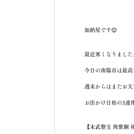
加納屋です😊
最近寒くなりましたね
今日の南陽市は最高気
週末からはまたお天
お出かけ日和の3連
【末武整宝 斑紫銅