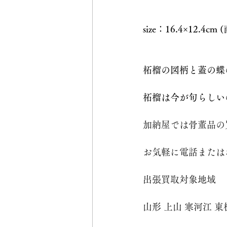
size：16.4×12.4cm
柘榴の図柄と蓋の蝶
柘榴は今が旬らしい
加納屋では骨董品の
お気軽に電話または
出張買取対象地域
山形 上山 寒河江 東