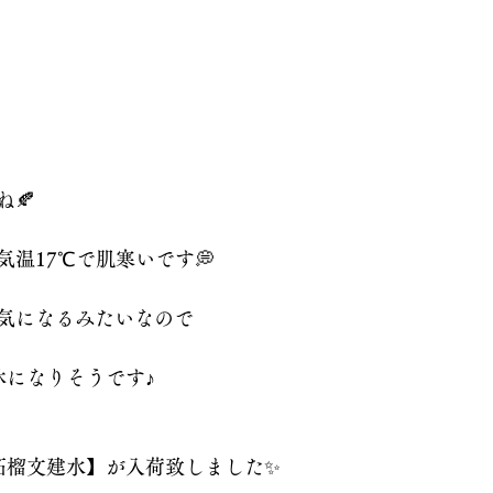
🍂
温17℃で肌寒いです💭
気になるみたいなので
休になりそうです♪
 柘榴文建水】が入荷致しました✨