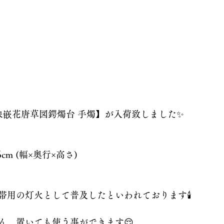
銀象嵌花唐草図鍔燭台 手燭】が入荷致しました✨
1,6cm (幅×奥行×高さ)
帯用の灯火として普及したといわれております🕯️
ん、置いても使う事ができます😌