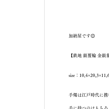
加納屋です😊
【鉄地 銀覆輪 金
size：10,4×20,3×1
手燭は江戸時代に携
手に持つのはもちろ