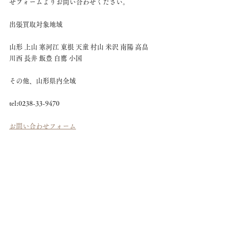
せフォームよりお問い合わせください。
出張買取対象地域
山形 上山 寒河江 東根 天童 村山 米沢 南陽 高畠 
川西 長井 飯豊 白鷹 小国　
その他、山形県内全域
tel:0238-33-9470
お問い合わせフォーム