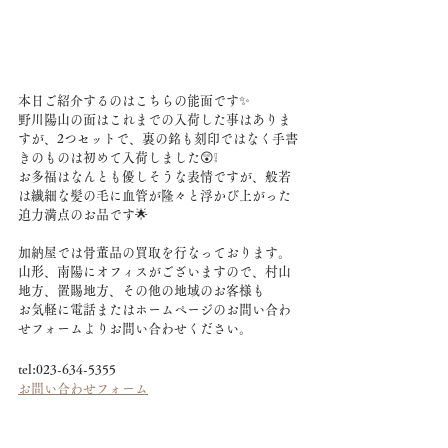
本日ご紹介するのはこちらの能面です✨
野川陽山の面はこれまでの入荷した事はありま
すが、2つセットで、裏の銘も刻印ではなく手書
きのものは初めて入荷しました😲❕
お多福はなんとも優しそうな表情ですが、般若
は繊細な髪の毛に血管が隆々と浮かび上がった
迫力満点のお品です🌟
加納屋では骨董品の買取を行なっております。
山形、南陽にオフィスがございますので、村山
地方、置賜地方、その他の地域のお客様も
お気軽に電話またはホームページのお問い合わ
せフォームよりお問い合わせください。
tel:023-634-5355
お問い合わせフォーム