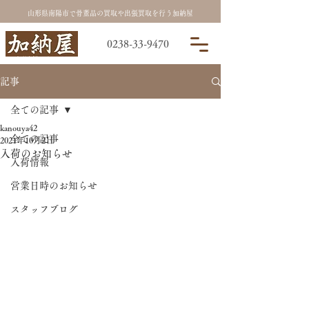
山形県南陽市で骨董品の買取や出張買取を行う加納屋
0238-33-9470
記事
全ての記事
kanouya42
全ての記事
2021年10月2日
入荷のお知らせ
入荷情報
営業日時のお知らせ
スタッフブログ