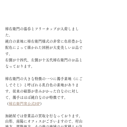
柿右衛門の湯呑とフリーカップが入荷しまし
た。
純白の素地に柿右衛門様式の非常に色彩豊かな
配色によって描かれた図柄が大変美しいお品で
す。
右側が十四代、左側が十五代柿右衛門のお品と
なっております。
柿右衛門の大きな特徴の一つに濁手素地（にご
しでそじ）と呼ばれる乳白色の素地がありま
す。従来の磁器が青みがかった白なのに対し
て、濁手はほぼ純白なのが特徴です。
（
柿右衛門窯公式HP
）
加納屋では骨董品の買取を行なっております。
山形、南陽にオフィスがございますので、村山
地方、置賜地方、その他の地域のお客様もお気