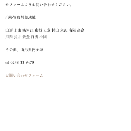
せフォームよりお問い合わせください。
出張買取対象地域
山形 上山 寒河江 東根 天童 村山 米沢 南陽 高畠 
川西 長井 飯豊 白鷹 小国　
その他、山形県内全域
tel:0238-33-9470
お問い合わせフォーム