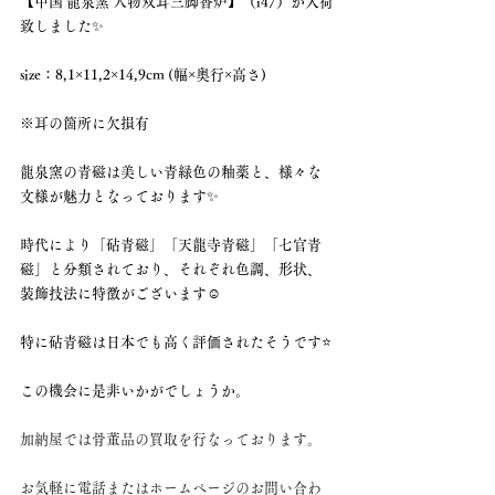
【中国 龍泉窯 人物双耳三脚香炉】（i47）が入荷
致しました✨
size：8,1×11,2×14,9cm (幅×奥行×高さ)
※耳の箇所に欠損有
龍泉窯の青磁は美しい青緑色の釉薬と、様々な
文様が魅力となっております✨
時代により「砧青磁」「天龍寺青磁」「七官青
磁」と分類されており、それぞれ色調、形状、
装飾技法に特徴がございます☺︎
特に砧青磁は日本でも高く評価されたそうです⭐️
この機会に是非いかがでしょうか。
加納屋では骨董品の買取を行なっております。
お気軽に電話またはホームページのお問い合わ